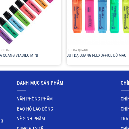
+
Ạ QUANG
BÚT DẠ QUANG
Ạ QUANG STABILO MINI
BÚT DẠ QUANG FLEXOFFICE ĐỦ MÀU
DANH MỤC SẢN PHẨM
CHÍ
VĂN PHÒNG PHẨM
CHÍ
BẢO HỘ LAO ĐỘNG
CHÍ
VỆ SINH PHẨM
TRẢ
ng
DỤNG VỤ Y TẾ
CHÍ