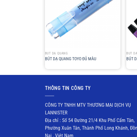
+
+
BÚT DẠ QUANG
BÚT D
12
BÚT DẠ QUANG TOYO ĐỦ MÀU
BÚT D
THÔNG TIN CÔNG TY
CÔNG TY TNHH MTV THƯƠNG MẠI DỊCH VỤ
LANNISTER
Địa chỉ : Số 54 Đường 21/4 Khu Phố Cẩm Tân,
Phường Xuân Tân, Thành Phố Long Khánh, Đồ
Nai , Việt Nam