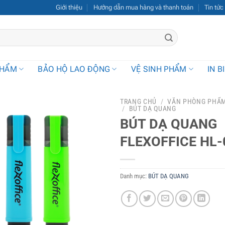
Giới thiệu
Hướng dẫn mua hàng và thanh toán
Tin tức
PHẨM
BẢO HỘ LAO ĐỘNG
VỆ SINH PHẨM
IN B
TRANG CHỦ
/
VĂN PHÒNG PHẨ
/
BÚT DẠ QUANG
BÚT DẠ QUANG
FLEXOFFICE HL-
Danh mục:
BÚT DẠ QUANG