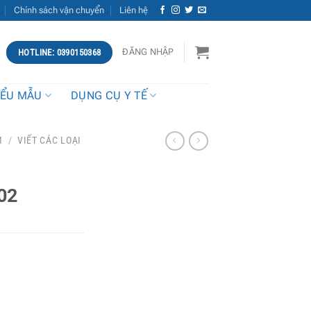
Chính sách vận chuyển
Liên hệ
ĐĂNG NHẬP
HOTLINE: 0390150368
IỂU MẪU
DỤNG CỤ Y TẾ
M
/
VIẾT CÁC LOẠI
02