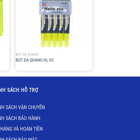
+
BÚT DẠ QUANG
BÚT DẠ QUANG HL-02
NH SÁCH HỖ TRỢ
NH SÁCH VẬN CHUYỂN
NH SÁCH BẢO HÀNH
 HÀNG VÀ HOÀN TIỀN
NH SÁCH BẢO MẬT