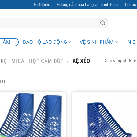
Giới thiệu
Hướng dẫn mua hàng và thanh toán
Tin tức
PHẨM
BẢO HỘ LAO ĐỘNG
VỆ SINH PHẨM
IN B
Showing all 5 re
KỆ - MICA - HỘP CẮM BÚT
/
KỆ XÉO
XÉO