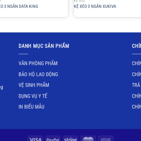
O
KỆ XÉO
ÉO 3 NGĂN DATA KING
KỆ XÉO 3 NGĂN XUKIVA
DANH MỤC SẢN PHẨM
CHÍ
VĂN PHÒNG PHẨM
CHÍ
BẢO HỘ LAO ĐỘNG
CHÍ
VỆ SINH PHẨM
TRẢ
ng
DỤNG VỤ Y TẾ
CHÍ
IN BIỂU MẪU
CHÍ