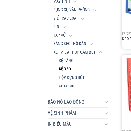
MÁY TÍNH
DỤNG CỤ VĂN PHÒNG
VIẾT CÁC LOẠI
+
PIN
KỆ XÉ
TẬP VỞ
KỆ X
BĂNG KEO - HỒ DÁN
KỆ - MICA - HỘP CẮM BÚT
KỆ TẦNG
KỆ XÉO
HỘP ĐỰNG BÚT
KỆ MENU
BẢO HỘ LAO ĐỘNG
VỆ SINH PHẨM
+
IN BIỂU MẪU