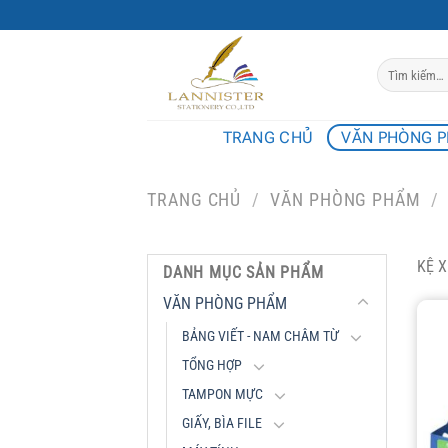
Chuyển
đến
nội
Tìm
dung
kiếm:
TRANG CHỦ
VĂN PHÒNG 
TRANG CHỦ
/
VĂN PHÒNG PHẨM
/
KỆ 
DANH MỤC SẢN PHẨM
VĂN PHÒNG PHẨM
BẢNG VIẾT - NAM CHÂM TỪ
TỔNG HỢP
TAMPON MỰC
GIẤY, BÌA FILE