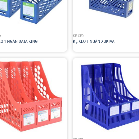
+
O
KỆ XÉO
ÉO 1 NGĂN DATA KING
KỆ XÉO 1 NGĂN XUKIVA
+