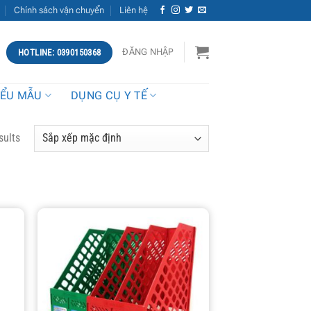
Chính sách vận chuyển
Liên hệ
ĐĂNG NHẬP
HOTLINE: 0390150368
IỂU MẪU
DỤNG CỤ Y TẾ
sults