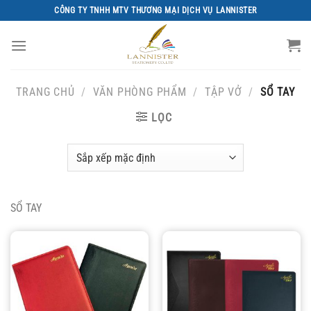
Chuyển
CÔNG TY TNHH MTV THƯƠNG MẠI DỊCH VỤ LANNISTER
đến
nội
dung
TRANG CHỦ
/
VĂN PHÒNG PHẨM
/
TẬP VỞ
/
SỔ TAY
LỌC
SỔ TAY