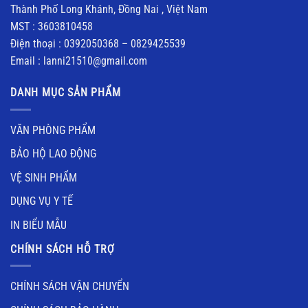
Thành Phố Long Khánh, Đồng Nai , Việt Nam
MST : 3603810458
Điện thoại : 0392050368 – 0829425539
Email : lanni21510@gmail.com
DANH MỤC SẢN PHẨM
VĂN PHÒNG PHẨM
BẢO HỘ LAO ĐỘNG
VỆ SINH PHẨM
DỤNG VỤ Y TẾ
IN BIỂU MẪU
CHÍNH SÁCH HỖ TRỢ
CHÍNH SÁCH VẬN CHUYỂN