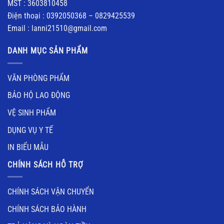
MST : 3603810458
Điện thoại : 0392050368 – 0829425539
Email : lanni21510@gmail.com
DANH MỤC SẢN PHẨM
VĂN PHÒNG PHẨM
BẢO HỘ LAO ĐỘNG
VỆ SINH PHẨM
DỤNG VỤ Y TẾ
IN BIỂU MẪU
CHÍNH SÁCH HỖ TRỢ
CHÍNH SÁCH VẬN CHUYỂN
CHÍNH SÁCH BẢO HÀNH