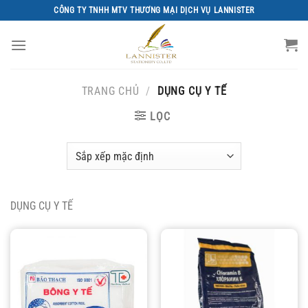
Chuyển
CÔNG TY TNHH MTV THƯƠNG MẠI DỊCH VỤ LANNISTER
đến
nội
dung
TRANG CHỦ
/
DỤNG CỤ Y TẾ
LỌC
DỤNG CỤ Y TẾ