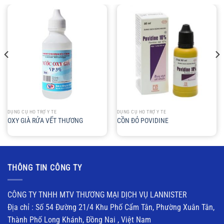
DỤNG CỤ HỖ TRỢ Y TẾ
DỤNG CỤ HỖ TRỢ Y TẾ
OXY GIÀ RỬA VẾT THƯƠNG
CỒN ĐỎ POVIDINE
THÔNG TIN CÔNG TY
CÔNG TY TNHH MTV THƯƠNG MẠI DỊCH VỤ LANNISTER
Địa chỉ : Số 54 Đường 21/4 Khu Phố Cẩm Tân, Phường Xuân Tân,
Thành Phố Long Khánh, Đồng Nai , Việt Nam