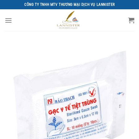
Chuyển
CÔNG TY TNHH MTV THƯƠNG MẠI DỊCH VỤ LANNISTER
đến
nội
dung