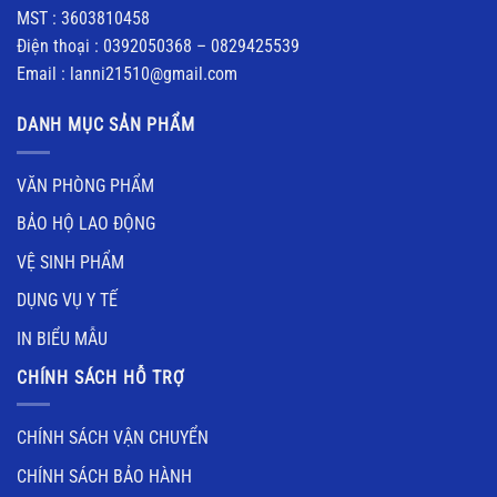
MST : 3603810458
Điện thoại : 0392050368 – 0829425539
Email : lanni21510@gmail.com
DANH MỤC SẢN PHẨM
VĂN PHÒNG PHẨM
BẢO HỘ LAO ĐỘNG
VỆ SINH PHẨM
DỤNG VỤ Y TẾ
IN BIỂU MẪU
CHÍNH SÁCH HỖ TRỢ
CHÍNH SÁCH VẬN CHUYỂN
CHÍNH SÁCH BẢO HÀNH