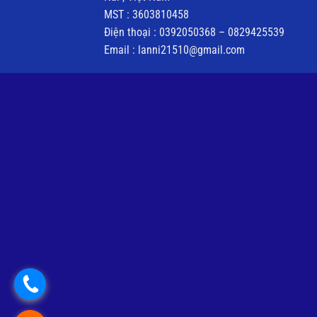
MST : 3603810458
Điện thoại : 0392050368 – 0829425539
Email : lanni21510@gmail.com