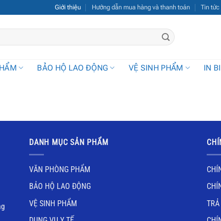
Giới thiệu
Hướng dẫn mua hàng và thanh toán
Tin tức
PHẨM
BẢO HỘ LAO ĐỘNG
VỆ SINH PHẨM
IN B
DANH MỤC SẢN PHẨM
CHÍ
VĂN PHÒNG PHẨM
CHÍ
BẢO HỘ LAO ĐỘNG
CHÍ
VỆ SINH PHẨM
TRẢ
ng
DỤNG VỤ Y TẾ
CHÍ