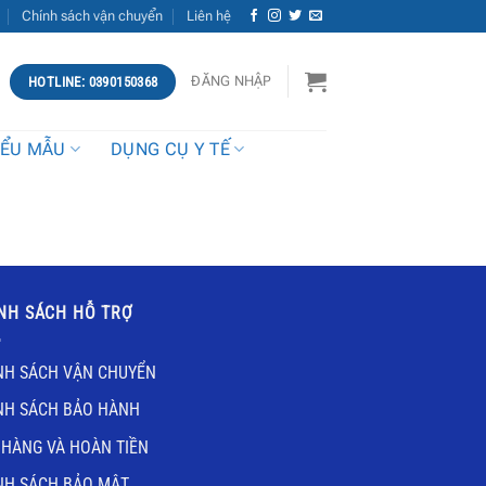
Chính sách vận chuyển
Liên hệ
ĐĂNG NHẬP
HOTLINE: 0390150368
IỂU MẪU
DỤNG CỤ Y TẾ
NH SÁCH HỖ TRỢ
NH SÁCH VẬN CHUYỂN
NH SÁCH BẢO HÀNH
 HÀNG VÀ HOÀN TIỀN
NH SÁCH BẢO MẬT