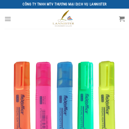
Chuyển
CÔNG TY TNHH MTV THƯƠNG MẠI DỊCH VỤ LANNISTER
đến
nội
dung