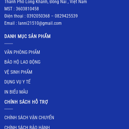
Thành Phố Long Khánh, Đồng Nai , Việt Nam
MST : 3603810458
Điện thoại : 0392050368 – 0829425539
Email : lanni21510@gmail.com
DANH MỤC SẢN PHẨM
VĂN PHÒNG PHẨM
BẢO HỘ LAO ĐỘNG
VỆ SINH PHẨM
DỤNG VỤ Y TẾ
IN BIỂU MẪU
CHÍNH SÁCH HỖ TRỢ
CHÍNH SÁCH VẬN CHUYỂN
CHÍNH SÁCH BẢO HÀNH