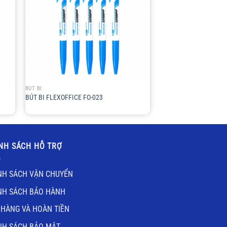
+
BÚT BI
BÚT BI FLEXOFFICE FO-023
NH SÁCH HỖ TRỢ
NH SÁCH VẬN CHUYỂN
NH SÁCH BẢO HÀNH
 HÀNG VÀ HOÀN TIỀN
NH SÁCH BẢO MẬT