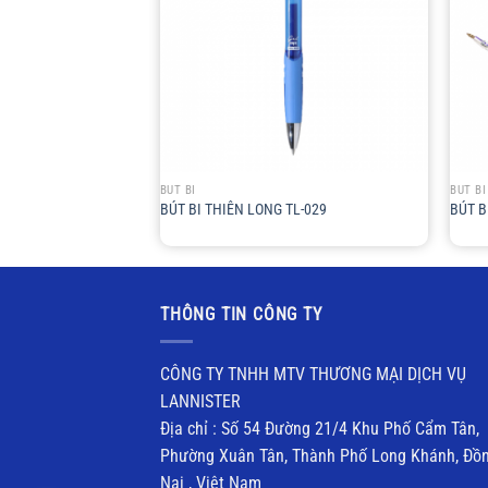
+
+
BÚT BI
BÚT BI
TL-08
BÚT BI THIÊN LONG TL-029
BÚT B
THÔNG TIN CÔNG TY
CÔNG TY TNHH MTV THƯƠNG MẠI DỊCH VỤ
LANNISTER
Địa chỉ : Số 54 Đường 21/4 Khu Phố Cẩm Tân,
Phường Xuân Tân, Thành Phố Long Khánh, Đồ
Nai , Việt Nam