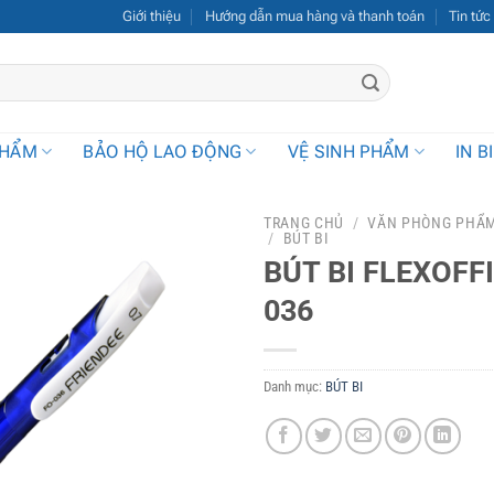
Giới thiệu
Hướng dẫn mua hàng và thanh toán
Tin tức
PHẨM
BẢO HỘ LAO ĐỘNG
VỆ SINH PHẨM
IN B
TRANG CHỦ
/
VĂN PHÒNG PHẨ
/
BÚT BI
BÚT BI FLEXOFF
036
Danh mục:
BÚT BI