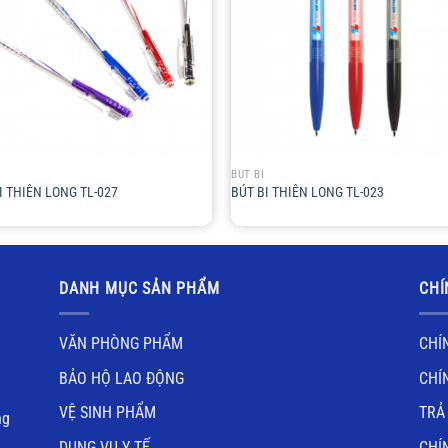
+
BÚT BI
I THIÊN LONG TL-027
BÚT BI THIÊN LONG TL-023
DANH MỤC SẢN PHẨM
CHÍ
VĂN PHÒNG PHẨM
CHÍ
BẢO HỘ LAO ĐỘNG
CHÍ
VỆ SINH PHẨM
TRẢ
ng
DỤNG VỤ Y TẾ
CHÍ