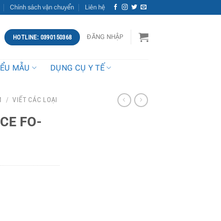
Chính sách vận chuyển
Liên hệ
ĐĂNG NHẬP
HOTLINE: 0390150368
IỂU MẪU
DỤNG CỤ Y TẾ
M
/
VIẾT CÁC LOẠI
ICE FO-