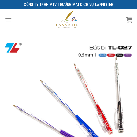
Chuyển
CÔNG TY TNHH MTV THƯƠNG MẠI DỊCH VỤ LANNISTER
đến
nội
dung