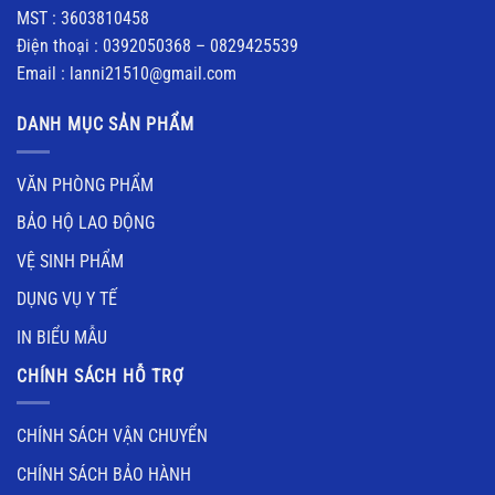
MST : 3603810458
Điện thoại : 0392050368 – 0829425539
Email : lanni21510@gmail.com
DANH MỤC SẢN PHẨM
VĂN PHÒNG PHẨM
BẢO HỘ LAO ĐỘNG
VỆ SINH PHẨM
DỤNG VỤ Y TẾ
IN BIỂU MẪU
CHÍNH SÁCH HỖ TRỢ
CHÍNH SÁCH VẬN CHUYỂN
CHÍNH SÁCH BẢO HÀNH