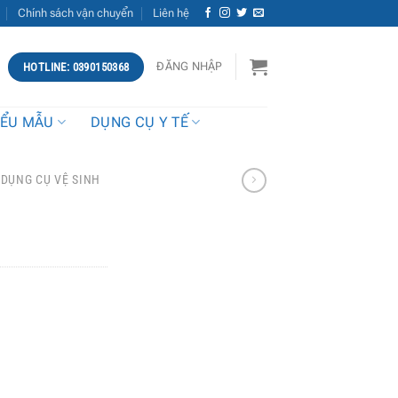
Chính sách vận chuyển
Liên hệ
ĐĂNG NHẬP
HOTLINE: 0390150368
IỂU MẪU
DỤNG CỤ Y TẾ
DỤNG CỤ VỆ SINH