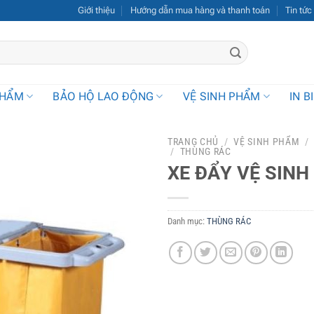
Giới thiệu
Hướng dẫn mua hàng và thanh toán
Tin tức
PHẨM
BẢO HỘ LAO ĐỘNG
VỆ SINH PHẨM
IN B
TRANG CHỦ
/
VỆ SINH PHẨM
/
/
THÙNG RÁC
XE ĐẨY VỆ SINH
Danh mục:
THÙNG RÁC