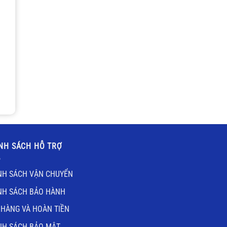
NH SÁCH HỖ TRỢ
NH SÁCH VẬN CHUYỂN
NH SÁCH BẢO HÀNH
 HÀNG VÀ HOÀN TIỀN
NH SÁCH BẢO MẬT