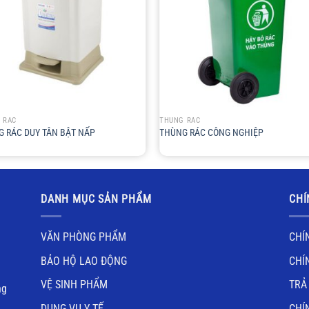
+
 RÁC
THÙNG RÁC
 RÁC DUY TÂN BẬT NẤP
THÙNG RÁC CÔNG NGHIỆP
DANH MỤC SẢN PHẨM
CHÍ
VĂN PHÒNG PHẨM
CHÍ
BẢO HỘ LAO ĐỘNG
CHÍ
VỆ SINH PHẨM
TRẢ
ng
DỤNG VỤ Y TẾ
CHÍ