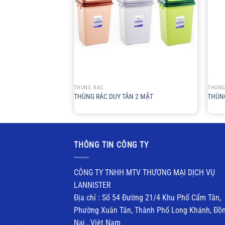
+
+
THÙNG RÁC
THÙNG
THÙNG RÁC DUY TÂN 2 MẶT
THÙNG
THÔNG TIN CÔNG TY
CÔNG TY TNHH MTV THƯƠNG MẠI DỊCH VỤ
LANNISTER
Địa chỉ : Số 54 Đường 21/4 Khu Phố Cẩm Tân,
Phường Xuân Tân, Thành Phố Long Khánh, Đồ
Nai , Việt Nam