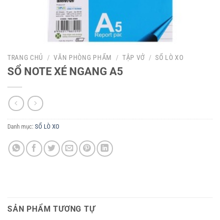
TRANG CHỦ
/
VĂN PHÒNG PHẨM
/
TẬP VỞ
/
SỔ LÒ XO
SỔ NOTE XÉ NGANG A5
Danh mục:
SỔ LÒ XO
SẢN PHẨM TƯƠNG TỰ