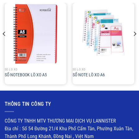
SỔ LÒ XO
SỔ LÒ XO
SỔ NOTEBOOK LÒ XO A5
SỔ NOTE LÒ XO A6
THÔNG TIN CÔNG TY
CÔNG TY TNHH MTV THƯƠNG MẠI DỊCH VỤ LANNISTER
Địa chỉ : Số 54 Đường 21/4 Khu Phố Cẩm Tân, Phường Xuân Tân,
Thành Phố Long Khánh, Đồng Nai , Việt Nam