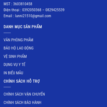
MST : 3603810458
Điện thoại : 0392050368 – 0829425539
Email : lanni21510@gmail.com
DANH MỤC SẢN PHẨM
VĂN PHÒNG PHẨM
BẢO HỘ LAO ĐỘNG
VỆ SINH PHẨM
DỤNG VỤ Y TẾ
IN BIỂU MẪU
CHÍNH SÁCH HỖ TRỢ
CHÍNH SÁCH VẬN CHUYỂN
CHÍNH SÁCH BẢO HÀNH