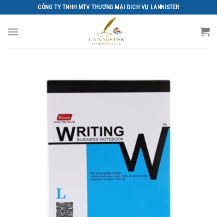
Chuyển
CÔNG TY TNHH MTV THƯƠNG MẠI DỊCH VỤ LANNISTER
đến
nội
dung