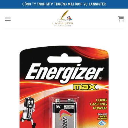
Chuyển
CÔNG TY TNHH MTV THƯƠNG MẠI DỊCH VỤ LANNISTER
đến
nội
dung