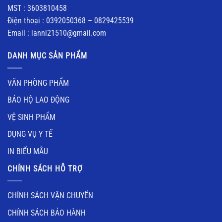
MST : 3603810458
Điện thoại : 0392050368 – 0829425539
Email : lanni21510@gmail.com
DANH MỤC SẢN PHẨM
VĂN PHÒNG PHẨM
BẢO HỘ LAO ĐỘNG
VỆ SINH PHẨM
DỤNG VỤ Y TẾ
IN BIỂU MẪU
CHÍNH SÁCH HỖ TRỢ
CHÍNH SÁCH VẬN CHUYỂN
CHÍNH SÁCH BẢO HÀNH