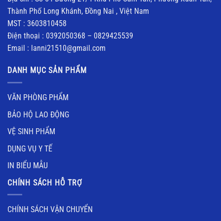
Thành Phố Long Khánh, Đồng Nai , Việt Nam
MST : 3603810458
Điện thoại : 0392050368 – 0829425539
Email : lanni21510@gmail.com
DANH MỤC SẢN PHẨM
VĂN PHÒNG PHẨM
BẢO HỘ LAO ĐỘNG
VỆ SINH PHẨM
DỤNG VỤ Y TẾ
IN BIỂU MẪU
CHÍNH SÁCH HỖ TRỢ
CHÍNH SÁCH VẬN CHUYỂN