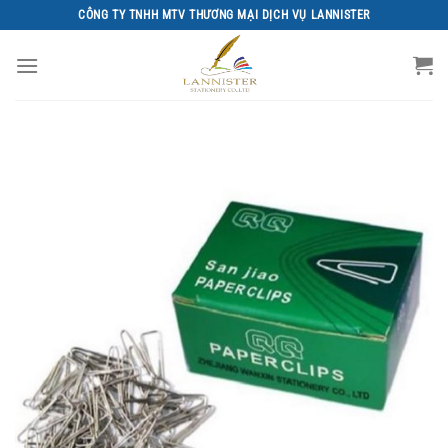
Chuyển
CÔNG TY TNHH MTV THƯƠNG MẠI DỊCH VỤ LANNISTER
đến
nội
dung