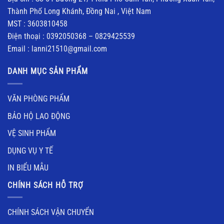
Thành Phố Long Khánh, Đồng Nai , Việt Nam
MST : 3603810458
Điện thoại : 0392050368 – 0829425539
Email : lanni21510@gmail.com
DANH MỤC SẢN PHẨM
VĂN PHÒNG PHẨM
BẢO HỘ LAO ĐỘNG
VỆ SINH PHẨM
DỤNG VỤ Y TẾ
IN BIỂU MẪU
CHÍNH SÁCH HỖ TRỢ
CHÍNH SÁCH VẬN CHUYỂN