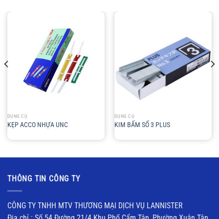
DỤNG CỤ
DỤNG CỤ
KẸP ACCO NHỰA UNC
KIM BẤM SỐ 3 PLUS
THÔNG TIN CÔNG TY
CÔNG TY TNHH MTV THƯƠNG MẠI DỊCH VỤ LANNISTER
Địa chỉ : Số 54 Đường 21/4 Khu Phố Cẩm Tân, Phường Xuân Tân,