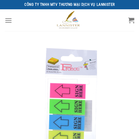
Chuyển
CÔNG TY TNHH MTV THƯƠNG MẠI DỊCH VỤ LANNISTER
đến
nội
dung