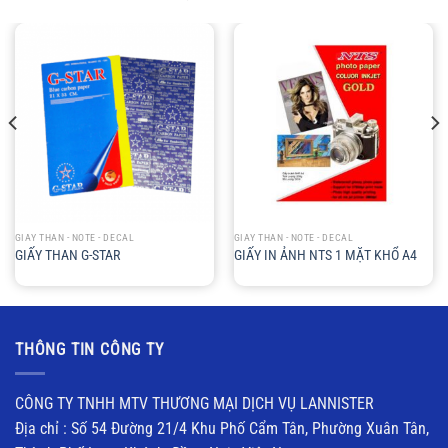
GIẤY THAN - NOTE - DECAL
GIẤY THAN - NOTE - DECAL
GIẤY THAN G-STAR
GIẤY IN ẢNH NTS 1 MẶT KHỔ A4
THÔNG TIN CÔNG TY
CÔNG TY TNHH MTV THƯƠNG MẠI DỊCH VỤ LANNISTER
Địa chỉ : Số 54 Đường 21/4 Khu Phố Cẩm Tân, Phường Xuân Tân,