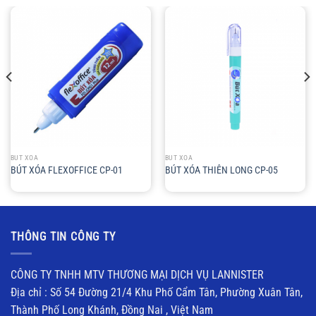
BÚT XÓA
BÚT XÓA
BÚT XÓA FLEXOFFICE CP-01
BÚT XÓA THIÊN LONG CP-05
THÔNG TIN CÔNG TY
CÔNG TY TNHH MTV THƯƠNG MẠI DỊCH VỤ LANNISTER
Địa chỉ : Số 54 Đường 21/4 Khu Phố Cẩm Tân, Phường Xuân Tân,
Thành Phố Long Khánh, Đồng Nai , Việt Nam