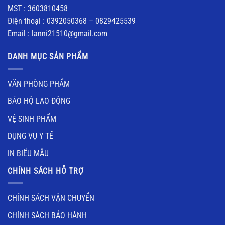
MST : 3603810458
Điện thoại : 0392050368 – 0829425539
Email : lanni21510@gmail.com
DANH MỤC SẢN PHẨM
VĂN PHÒNG PHẨM
BẢO HỘ LAO ĐỘNG
VỆ SINH PHẨM
DỤNG VỤ Y TẾ
IN BIỂU MẪU
CHÍNH SÁCH HỖ TRỢ
CHÍNH SÁCH VẬN CHUYỂN
CHÍNH SÁCH BẢO HÀNH