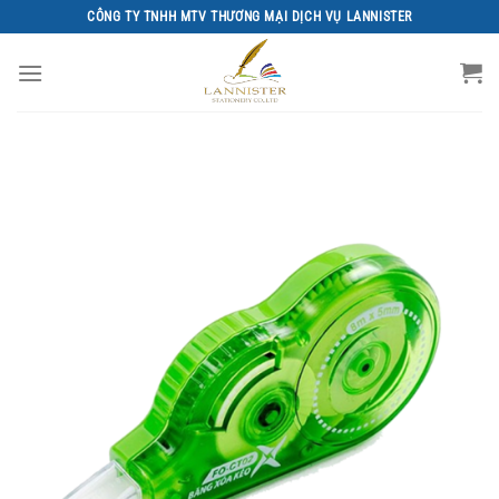
Chuyển
CÔNG TY TNHH MTV THƯƠNG MẠI DỊCH VỤ LANNISTER
đến
nội
dung