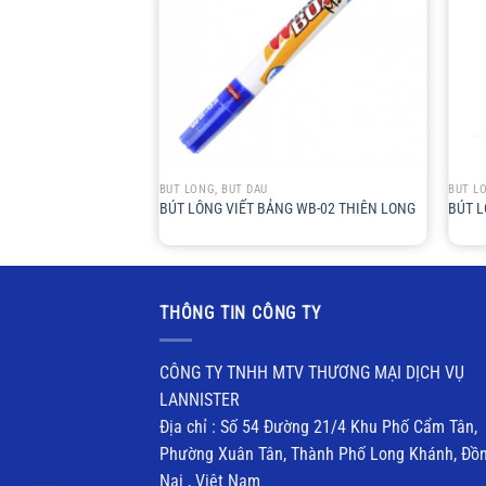
+
+
BÚT LÔNG, BÚT DẦU
BÚT L
BÚT LÔNG VIẾT BẢNG WB-02 THIÊN LONG
BÚT L
THÔNG TIN CÔNG TY
CÔNG TY TNHH MTV THƯƠNG MẠI DỊCH VỤ
LANNISTER
Địa chỉ : Số 54 Đường 21/4 Khu Phố Cẩm Tân,
Phường Xuân Tân, Thành Phố Long Khánh, Đồ
Nai , Việt Nam