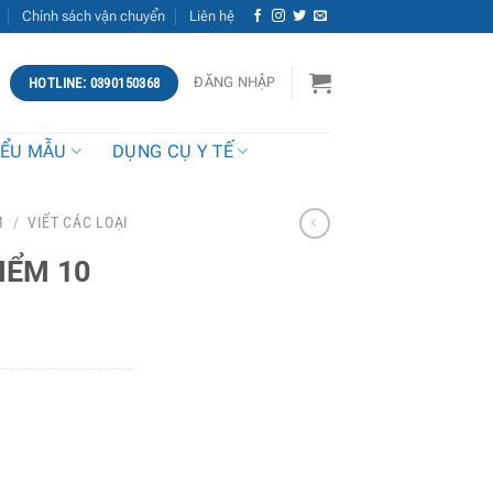
Chính sách vận chuyển
Liên hệ
ĐĂNG NHẬP
HOTLINE: 0390150368
IỂU MẪU
DỤNG CỤ Y TẾ
M
/
VIẾT CÁC LOẠI
IỂM 10