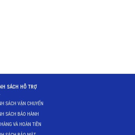
NH SÁCH HỖ TRỢ
NH SÁCH VẬN CHUYỂN
NH SÁCH BẢO HÀNH
 HÀNG VÀ HOÀN TIỀN
NH SÁCH BẢO MẬT