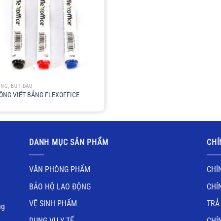
ÔNG, BÚT DẦU
ÔNG VIẾT BẢNG FLEXOFFICE
DANH MỤC SẢN PHẨM
CHÍ
VĂN PHÒNG PHẨM
CHÍ
BẢO HỘ LAO ĐỘNG
CHÍ
VỆ SINH PHẨM
TRẢ
ng
DỤNG VỤ Y TẾ
CHÍ