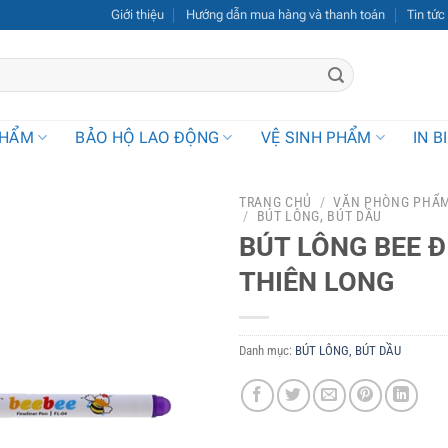
Giới thiệu
Hướng dẫn mua hàng và thanh toán
Tin tức
PHẨM
BẢO HỘ LAO ĐỘNG
VỆ SINH PHẨM
IN B
TRANG CHỦ
/
VĂN PHÒNG PHẨ
/
BÚT LÔNG, BÚT DẦU
BÚT LÔNG BEE Đ
THIÊN LONG
Danh mục:
BÚT LÔNG, BÚT DẦU