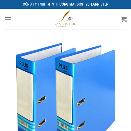
Chuyển
CÔNG TY TNHH MTV THƯƠNG MẠI DỊCH VỤ LANNISTER
đến
nội
dung