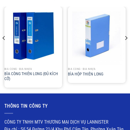
BÌA CÒNG - BÌA NHỰA
BÌA CÒNG - BÌA NHỰA
BÌA CÒNG THIÊN LONG (ĐỦ KÍCH
BÌA HỘP THIÊN LONG
CỠ)
THÔNG TIN CÔNG TY
CÔNG TY TNHH MTV THƯƠNG MẠI DỊCH VỤ LANNISTER
Địa chỉ : Số 54 Đường 21/4 Khu Phố Cẩm Tân, Phường Xuân Tân,