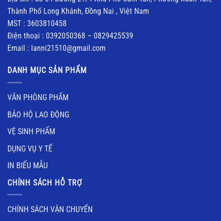
Thành Phố Long Khánh, Đồng Nai , Việt Nam
MST : 3603810458
Điện thoại : 0392050368 – 0829425539
Email : lanni21510@gmail.com
DANH MỤC SẢN PHẨM
VĂN PHÒNG PHẨM
BẢO HỘ LAO ĐỘNG
VỆ SINH PHẨM
DỤNG VỤ Y TẾ
IN BIỂU MẪU
CHÍNH SÁCH HỖ TRỢ
CHÍNH SÁCH VẬN CHUYỂN