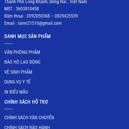
Thành Phố Long Khánh, Đồng Nai , Việt Nam
MST : 3603810458
Điện thoại : 0392050368 – 0829425539
Email : lanni21510@gmail.com
DANH MỤC SẢN PHẨM
VĂN PHÒNG PHẨM
BẢO HỘ LAO ĐỘNG
VỆ SINH PHẨM
DỤNG VỤ Y TẾ
IN BIỂU MẪU
CHÍNH SÁCH HỖ TRỢ
CHÍNH SÁCH VẬN CHUYỂN
CHÍNH SÁCH BẢO HÀNH