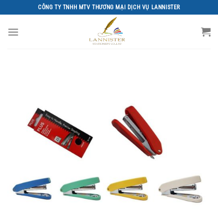
Chuyển
CÔNG TY TNHH MTV THƯƠNG MẠI DỊCH VỤ LANNISTER
đến
nội
dung